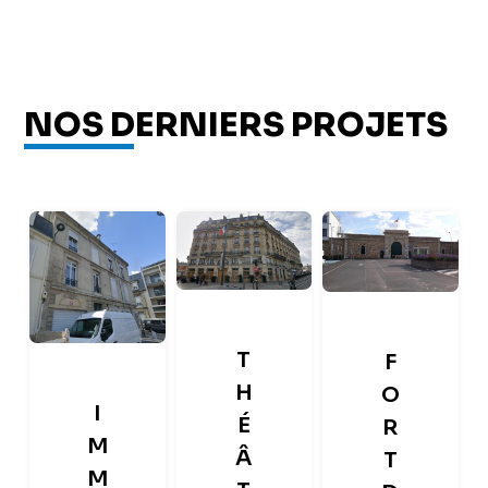
NOS DERNIERS PROJETS
T
F
H
O
I
É
R
M
Â
T
M