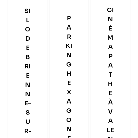
CI
SI
P
N
L
A
É
O
R
M
D
KI
A
E
N
P
B
G
A
RI
H
T
E
E
H
N
X
E
N
A
À
E-
G
V
S
O
A
U
N
LE
R-