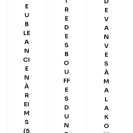
T
D
E
R
E
U
E
V
B
D
A
LE
E
N
A
S
V
N
B
E
CI
O
S
E
U
À
N
FF
M
À
E
A
R
S
L
EI
D
A
M
U
K
S
N
O
(5