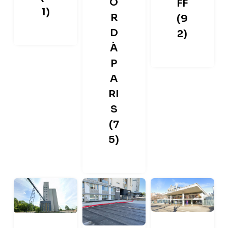
O
FF
1)
R
(9
D
2)
À
P
A
RI
S
(7
5)