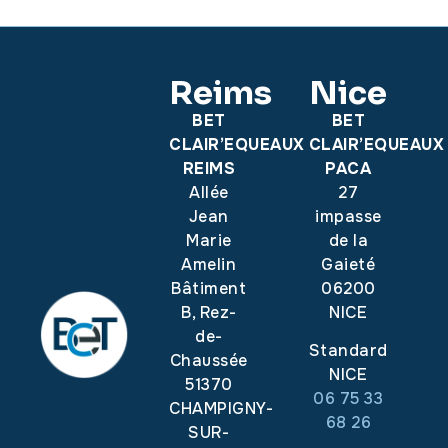
Reims
Nice
BET
BET
CLAIR’EQUEAUX
CLAIR’EQUEAUX
REIMS
PACA
Allée
27
Jean
impasse
Marie
de la
Amelin
Gaieté
Bâtiment
06200
B, Rez-
NICE
de-
Standard
Chaussée
NICE
51370
06 75 33
CHAMPIGNY-
68 26
SUR-