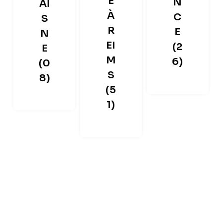
E
N
AI
À
C
S
R
E
N
EI
(2
E
M
6)
(0
S
8)
(5
1)