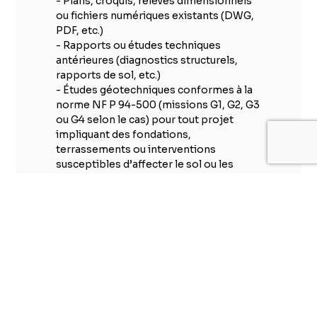
- Plans, croquis, relevés dimensionnels
ou fichiers numériques existants (DWG,
PDF, etc.)
- Rapports ou études techniques
antérieures (diagnostics structurels,
rapports de sol, etc.)
- Études géotechniques conformes à la
norme NF P 94-500 (missions G1, G2, G3
ou G4 selon le cas) pour tout projet
impliquant des fondations,
terrassements ou interventions
susceptibles d’affecter le sol ou les
structures existantes
- Diagnostics réglementaires préalables
aux travaux (notamment amiante avant
travaux, constat de risque d’exposition
au plomb, autres diagnostics imposés
par la réglementation en vigueur)
existantes.- Accès aux lieux
d’intervention et autorisations
administratives nécessaires
- Coordonnées des autres intervenants